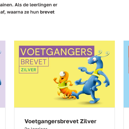
inen. Als de leerlingen er
s af, waarna ze hun
brevet
Voetgangersbrevet Zilver
2e leerjaar