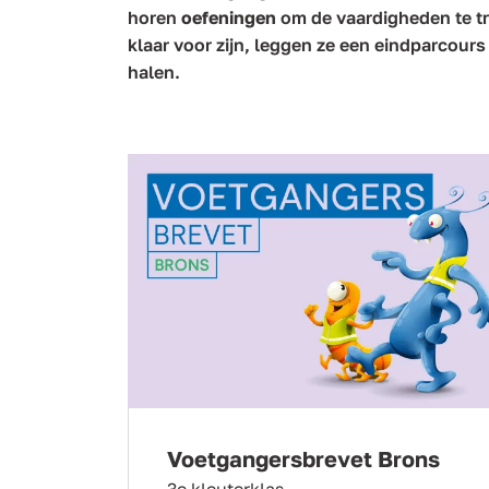
horen
oefeningen
om de vaardigheden te tra
klaar voor zijn, leggen ze een eindparcour
halen.
Voetgangersbrevet Brons
3e kleuterklas