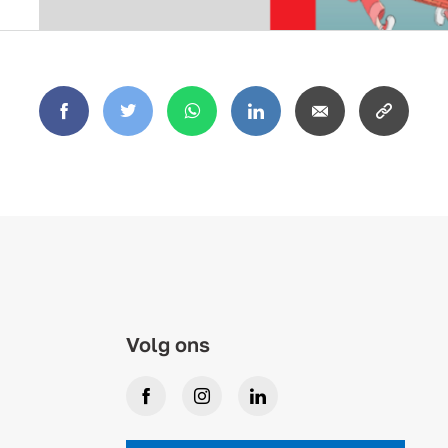
Facebook
Twitter
WhatsApp
LinkedIn
Email
Copy
link
Volg ons
Facebook
Instagram
LinkedIn