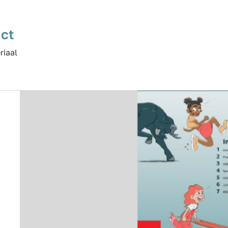
ct
riaal