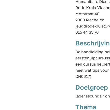
Humanitaire Diens
Rode Kruis-Vlaan
Motstraat 40
2800 Mechelen
jeugdrodekruis@r
015 44 35 70
Beschrijvi
De handleiding hel
eerstehulpcursusse
een cursus helpert
heel wat tips voo
CN0617)
Doelgroep
lager,secundair on
Thema