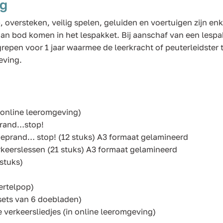
ng
 oversteken, veilig spelen, geluiden en voertuigen zijn en
an bod komen in het lespakket. Bij aanschaf van een lespak
epen voor 1 jaar waarmee de leerkracht of peuterleidster 
eving.
 online leeromgeving)
prand…stop!
oeprand… stop! (12 stuks) A3 formaat gelamineerd
rkeerslessen (21 stuks) A3 formaat gelamineerd
stuks)
ertelpop)
sets van 6 doebladen)
e verkeersliedjes (in online leeromgeving)