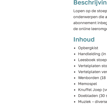
Beschrijvi
Lopen op de stoep,
onderwerpen die a
abonnement inbegr
de online leeromg
Inhoud
Opbergkist
Handleiding (in
Leesboek stoe
Vertelplaten st
Vertelplaten ve
Wenborden (18 
Memospel
Knuffel Joep (v
Doebladen (30 
Muziek – divers