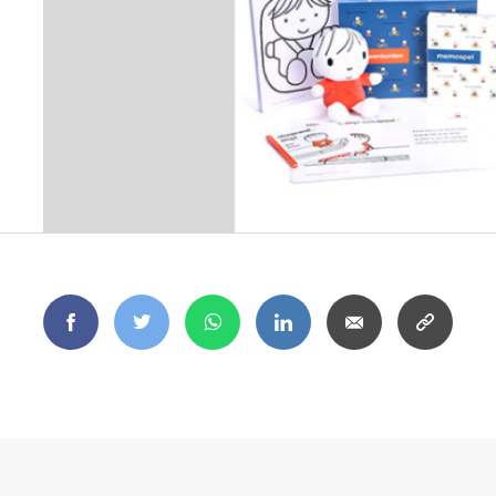
Facebook
Twitter
WhatsApp
LinkedIn
Email
Copy
link