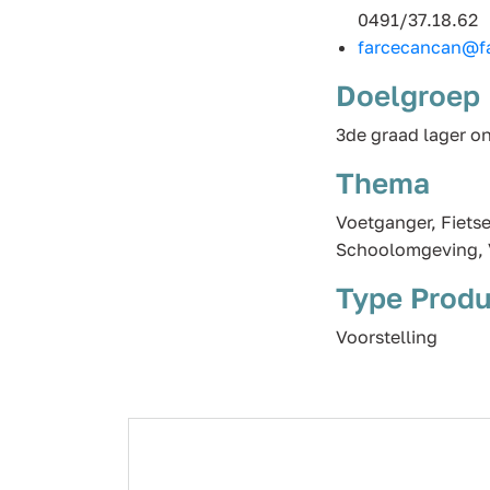
0491/37.18.62
farcecancan@f
Doelgroep
3de graad lager o
Thema
Voetganger, Fiets
Schoolomgeving, V
Type Produ
Voorstelling