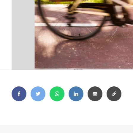
Facebook
Twitter
WhatsApp
LinkedIn
Email
Copy
link