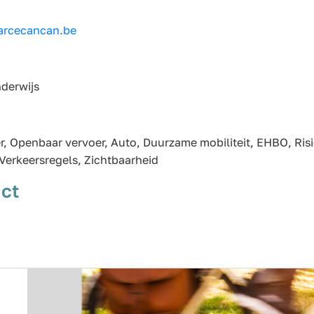
arcecancan.be
nderwijs
er, Openbaar vervoer, Auto, Duurzame mobiliteit, EHBO, Ris
erkeersregels, Zichtbaarheid
ct