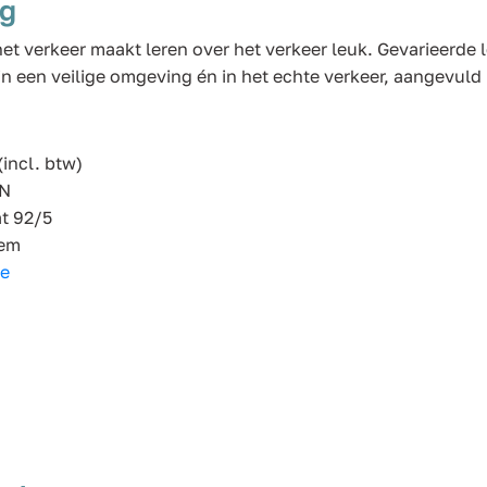
ng
et verkeer maakt leren over het verkeer leuk. Gevarieerde 
in een veilige omgeving én in het echte verkeer, aangevul
(incl. btw)
IN
at 92/5
em
be