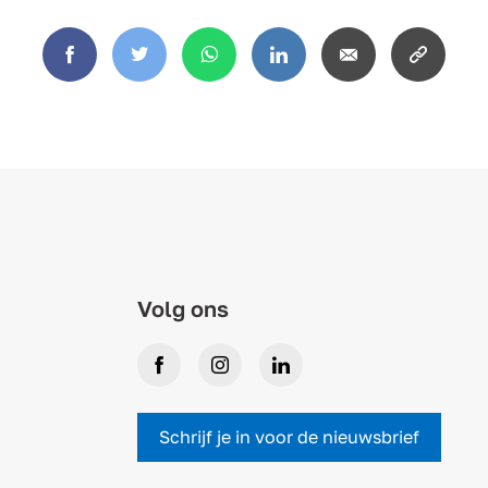
Facebook
Twitter
WhatsApp
LinkedIn
Email
Copy
link
Volg ons
Facebook
Instagram
LinkedIn
Schrijf je in voor de nieuwsbrief