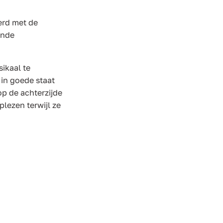
eerd met de
ende
ikaal te
 in goede staat
 op de achterzijde
plezen terwijl ze