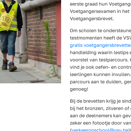
eerste graad hun Voetgange
Voetgangersexamen in het v
Voetgangersbrevet.
Om scholen te ondersteunen
testmomenten heeft de VSV 
gratis voetgangersbrevette
handleiding waarin lestips 
voorstel van testparcours.
vind je ook oefen- en contr
leerlingen kunnen invullen. 
parcours aan te duiden, ge
genoeg!
Bij de brevetten krijg je sin
bij het bronzen, zilveren 
aan de deelnemers kan geve
zeker een fotootje door va
(
verkeeropschool@vsv.be
)