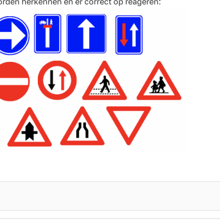
rden herkennen en er correct op reageren: