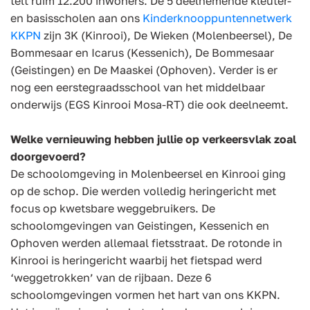
telt ruim 12.200 inwoners. De 5 deelnemende kleuter-
en basisscholen aan ons
Kinderknooppuntennetwerk
KKPN
zijn 3K (Kinrooi), De Wieken (Molenbeersel), De
Bommesaar en Icarus (Kessenich), De Bommesaar
(Geistingen) en De Maaskei (Ophoven). Verder is er
nog een eerstegraadsschool van het middelbaar
onderwijs (EGS Kinrooi Mosa-RT) die ook deelneemt.
Welke vernieuwing hebben jullie op verkeersvlak zoal
doorgevoerd?
De schoolomgeving in Molenbeersel en Kinrooi ging
op de schop. Die werden volledig heringericht met
focus op kwetsbare weggebruikers. De
schoolomgevingen van Geistingen, Kessenich en
Ophoven werden allemaal fietsstraat. De rotonde in
Kinrooi is heringericht waarbij het fietspad werd
‘weggetrokken’ van de rijbaan. Deze 6
schoolomgevingen vormen het hart van ons KKPN.